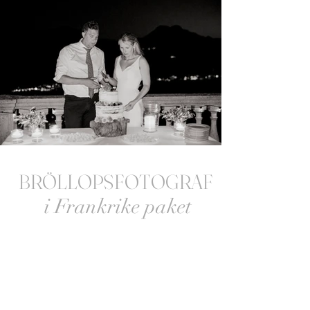
BRÖLLOPSFOTOGRAF
i Frankrike paket
GULD
8 timmar