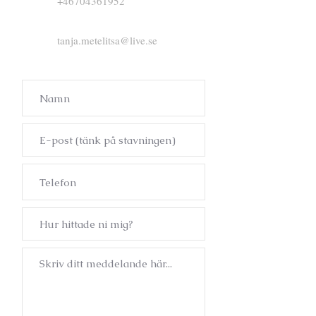
+46704361952
tanja.metelitsa@live.se