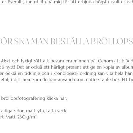
er överallt, kan ni lita på mig för att erbjuda högsta kvalitet och
FÖR SKA MAN BESTÄLLA BRÖLLOP
astiskt och lyxigt sätt att bevara era minnen på. Genom att blädd
 nytt! Det är också ett härligt present att ge en kopia av albumet
er också en tidslinje och i kronologistk ordning kan visa hela hä
detalj i ditt hem som du kan använda som coffee table bok. Ett b
 bröllopsfotografering
klicka här.
adiga sidor, matt yta, tajta veck
Art Matt 230 g/m².