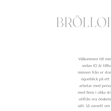
BRÖLLO
Välkommen till min
sedan 10 år till
minnen från er stor
ögonblick på ett 
arbetar med perso
med finns i olika s
utifrån era önskemå
sätt. Så oavsett om 