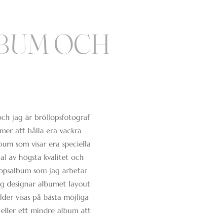
BUM OCH
ch jag är bröllopsfotograf
mer att hålla era vackra
lbum som visar era speciella
al av högsta kvalitet och
lopsalbum som jag arbetar
Jag designar albumet layout
lder visas på bästa möjliga
t eller ett mindre album att