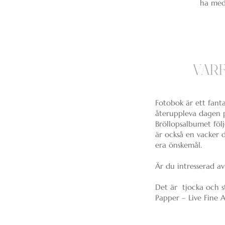
ha med 
VAR
Fotobok är ett fant
återuppleva dagen på
Bröllopsalbumet följ
är också en vacker 
era önskemål.
Är du intresserad av
Det är tjocka och st
Papper – Live Fine 