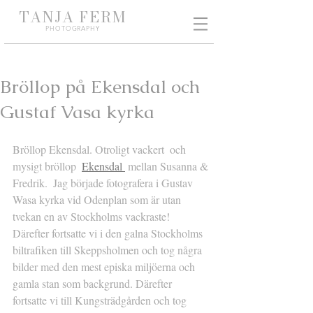
TANJA
FERM
PHO
TOGRAPHY
Bröllop på Ekensdal och
Gustaf Vasa kyrka
Bröllop Ekensdal. Otroligt vackert  och 
mysigt bröllop  
Ekensdal 
 mellan Susanna & 
Fredrik.  Jag började fotografera i Gustav 
Wasa kyrka vid Odenplan som är utan 
tvekan en av Stockholms vackraste! 
Därefter fortsatte vi i den galna Stockholms 
biltrafiken till Skeppsholmen och tog några 
bilder med den mest episka miljöerna och 
gamla stan som backgrund. Därefter 
fortsatte vi till Kungsträdgården och tog 