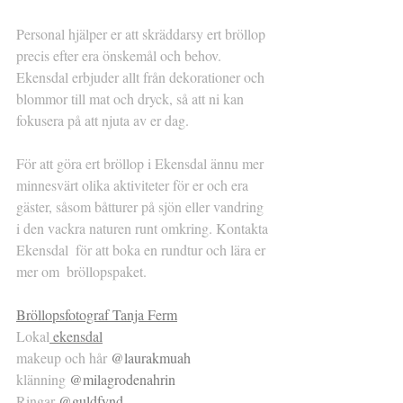
Personal hjälper er att skräddarsy ert bröllop 
precis efter era önskemål och behov. 
Ekensdal erbjuder allt från dekorationer och 
blommor till mat och dryck, så att ni kan 
fokusera på att njuta av er dag.
För att göra ert bröllop i Ekensdal ännu mer 
minnesvärt olika aktiviteter för er och era 
gäster, såsom båtturer på sjön eller vandring 
i den vackra naturen runt omkring. Kontakta 
Ekensdal  för att boka en rundtur och lära er 
mer om  bröllopspaket. 
Bröllopsfotograf Tanja Ferm
Lokal
 ekensdal
makeup och hår 
@laurakmuah
klänning 
@milagrodenahrin
Ringar 
@guldfynd