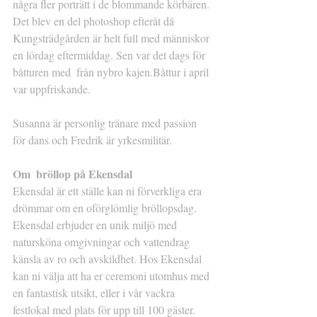
några fler porträtt i de blommande körbären. 
Det blev en del photoshop efteråt då 
Kungsträdgården är helt full med människor 
en lördag eftermiddag. Sen var det dags för 
båtturen med  från nybro kajen.Båttur i april 
var uppfriskande.
Susanna är personlig tränare med passion 
för dans och Fredrik är yrkesmilitär. 
Om  bröllop på Ekensdal
Ekensdal är ett ställe kan ni förverkliga era 
drömmar om en oförglömlig bröllopsdag.
Ekensdal erbjuder en unik miljö med 
natursköna omgivningar och vattendrag 
känsla av ro och avskildhet. Hos Ekensdal 
kan ni välja att ha er ceremoni utomhus med 
en fantastisk utsikt, eller i vår vackra 
festlokal med plats för upp till 100 gäster.