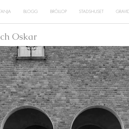
TANJA
BLOGG
BRÖLLOP
STADSHUSET
GRAVI
ch Oskar