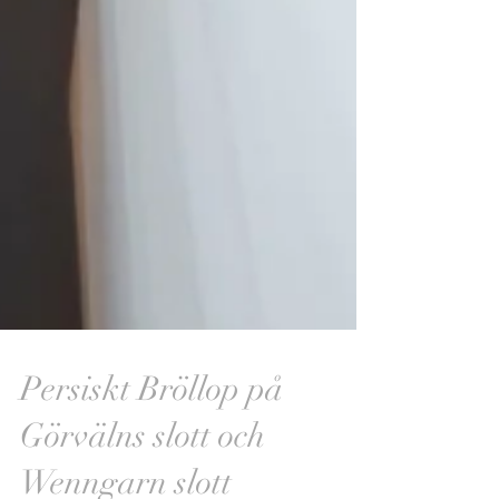
Persiskt Bröllop på
Görvälns slott och